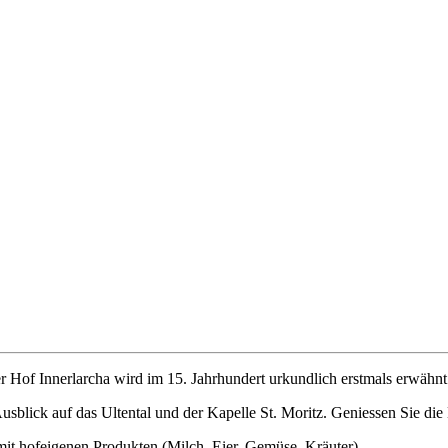
r Hof Innerlarcha wird im 15. Jahrhundert urkundlich erstmals erwähnt 
 Ausblick auf das Ultental und der Kapelle St. Moritz. Geniessen Sie di
mit hofeigenen Produkten (Milch, Eier, Gemüse, Kräuter).